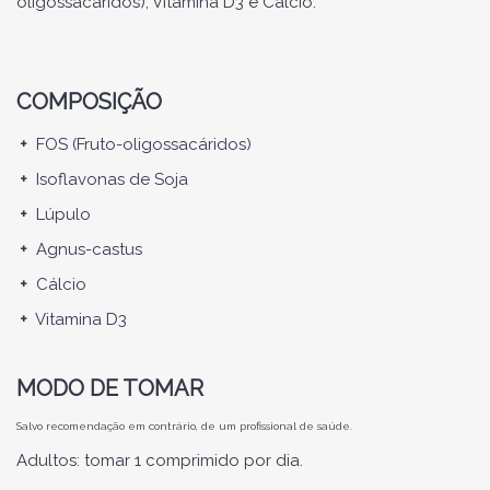
oligossacáridos), Vitamina D3 e Cálcio.
COMPOSIÇÃO
+
FOS (Fruto-oligossacáridos)
+
Isoflavonas de Soja
+
Lúpulo
+
Agnus-castus
+
Cálcio
+
Vitamina D3
MODO DE TOMAR
Salvo recomendação em contrário, de um profissional de saúde.
Adultos: tomar 1 comprimido por dia.