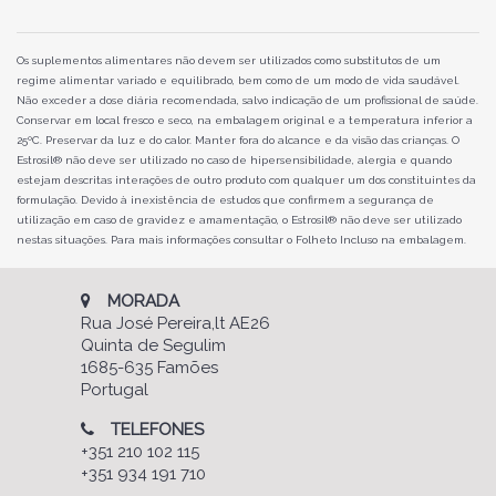
Os suplementos alimentares não devem ser utilizados como substitutos de um
regime alimentar variado e equilibrado, bem como de um modo de vida saudável.
Não exceder a dose diária recomendada, salvo indicação de um profissional de saúde.
Conservar em local fresco e seco, na embalagem original e a temperatura inferior a
25ºC. Preservar da luz e do calor. Manter fora do alcance e da visão das crianças. O
Estrosil® não deve ser utilizado no caso de hipersensibilidade, alergia e quando
estejam descritas interações de outro produto com qualquer um dos constituintes da
formulação. Devido à inexistência de estudos que confirmem a segurança de
utilização em caso de gravidez e amamentação, o Estrosil® não deve ser utilizado
nestas situações. Para mais informações consultar o Folheto Incluso na embalagem.
MORADA
Rua José Pereira,lt AE26
Quinta de Segulim
1685-635 Famões
Portugal
TELEFONES
+351 210 102 115
+351 934 191 710